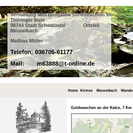
Vermietung Mini Bungalow Sonnenschein im
Thüringer Wald
98744 Stadt Schwarzatal Ortsteil
Meuselbach
Mathias Möller
Telefon: 036705-61177
Mail: m63888@t-online.de
Home
Kirmse
Meuselbach
Wande
Goldwaschen an der Katze, 7 Km 